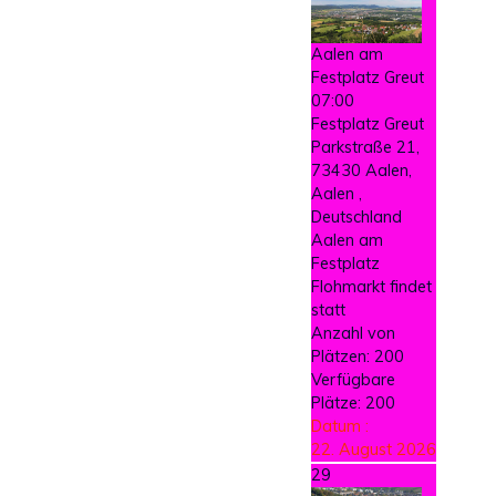
Aalen am
Festplatz Greut
07:00
Festplatz Greut
Parkstraße 21,
73430 Aalen,
Aalen ,
Deutschland
Aalen am
Festplatz
Flohmarkt findet
statt
Anzahl von
Plätzen: 200
Verfügbare
Plätze: 200
Datum :
22. August 2026
29