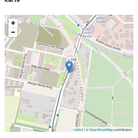
Karte
+
−
Leaflet
| ©
OpenStreetMap
contributors