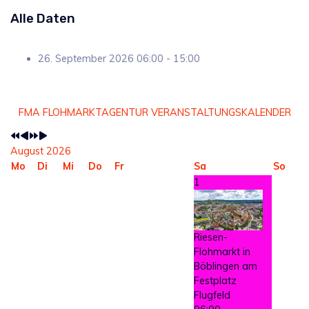
Alle Daten
26. September 2026
06:00 - 15:00
Vorheriges
Vorheriger
Nächstes
Nächstes
FMA FLOHMARKTAGENTUR VERANSTALTUNGSKALENDER
Jahr
Monat
Jahr
Monat
August 2026
Mo
Di
Mi
Do
Fr
Sa
So
1
Riesen-
Flohmarkt in
Böblingen am
Festplatz
Flugfeld