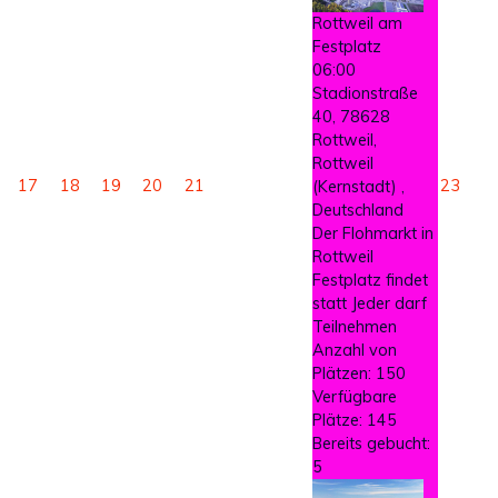
Rottweil am
Festplatz
06:00
Stadionstraße
40, 78628
Rottweil,
Rottweil
17
18
19
20
21
23
(Kernstadt) ,
Deutschland
Der Flohmarkt in
Rottweil
Festplatz findet
statt Jeder darf
Teilnehmen
Anzahl von
Plätzen: 150
Verfügbare
Plätze: 145
Bereits gebucht:
5