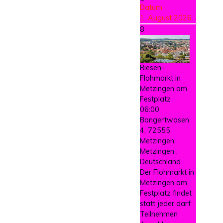
Datum :
1. August 2026
8
Riesen-
Flohmarkt in
Metzingen am
Festplatz
06:00
Bongertwasen
4, 72555
Metzingen,
Metzingen ,
Deutschland
Der Flohmarkt in
Metzingen am
Festplatz findet
statt jeder darf
Teilnehmen