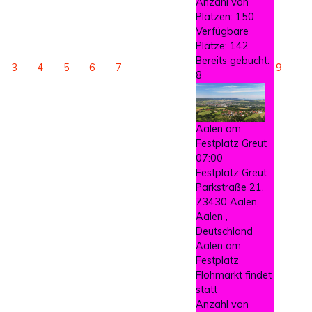
Anzahl von
Plätzen: 150
Verfügbare
Plätze: 142
Bereits gebucht:
3
4
5
6
7
9
8
Aalen am
Festplatz Greut
07:00
Festplatz Greut
Parkstraße 21,
73430 Aalen,
Aalen ,
Deutschland
Aalen am
Festplatz
Flohmarkt findet
statt
Anzahl von