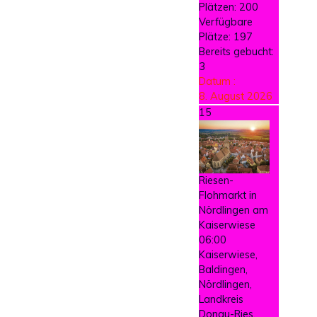
Plätzen: 200
Verfügbare
Plätze: 197
Bereits gebucht:
3
Datum :
8. August 2026
15
Riesen-
Flohmarkt in
Nördlingen am
Kaiserwiese
06:00
Kaiserwiese,
Baldingen,
Nördlingen,
Landkreis
Donau-Ries,