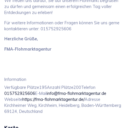
Wir freuen uns darauf, Sie auf unserem Flohmarkt begrüßen
zu dürfen und gemeinsam einen erfolgreichen Tag voller
Entdeckungen zu erleben!
Für weitere Informationen oder Fragen können Sie uns gerne
kontaktieren unter: 015752925606
Herzliche Grüße,
FMA-Flohmarktagentur
Information
Verfügbare Plätze
195
Anzahl Plätze
200
Telefon
015752925606
E-Mail
info@fma-flohmarktagentur.de
Webseite
https://fma-flohmarktagentur.de/
Adresse
Kirchheimer Weg, Kirchheim, Heidelberg, Baden-Württemberg
69124, Deutschland