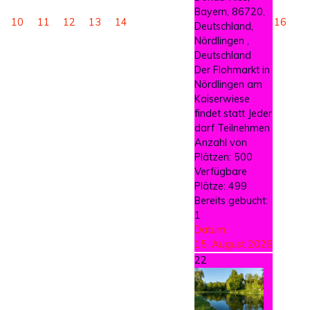
Bayern, 86720,
10
11
12
13
14
16
Deutschland,
Nördlingen ,
Deutschland
Der Flohmarkt in
Nördlingen am
Kaiserwiese
findet statt Jeder
darf Teilnehmen
Anzahl von
Plätzen: 500
Verfügbare
Plätze: 499
Bereits gebucht:
1
Datum :
15. August 2026
22