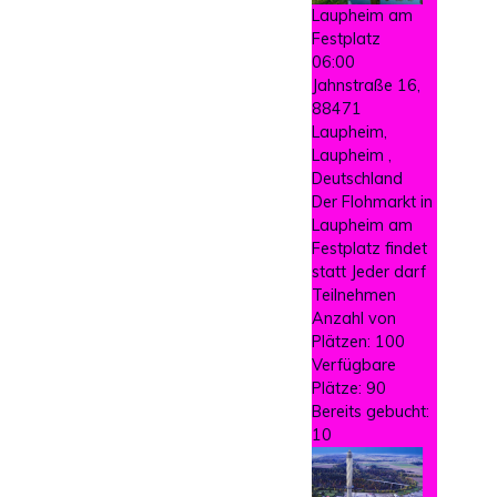
Laupheim am
Festplatz
06:00
Jahnstraße 16,
88471
Laupheim,
Laupheim ,
Deutschland
Der Flohmarkt in
Laupheim am
Festplatz findet
statt Jeder darf
Teilnehmen
Anzahl von
Plätzen: 100
Verfügbare
Plätze: 90
Bereits gebucht:
10