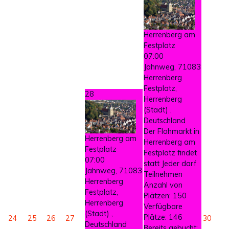
Herrenberg am
Festplatz
07:00
Jahnweg, 71083
Herrenberg
Festplatz,
28
Herrenberg
(Stadt) ,
Deutschland
Der Flohmarkt in
Herrenberg am
Herrenberg am
Festplatz
Festplatz findet
07:00
statt Jeder darf
Jahnweg, 71083
Teilnehmen
Herrenberg
Anzahl von
Festplatz,
Plätzen: 150
Herrenberg
Verfügbare
(Stadt) ,
Plätze: 146
24
25
26
27
30
Deutschland
Bereits gebucht: